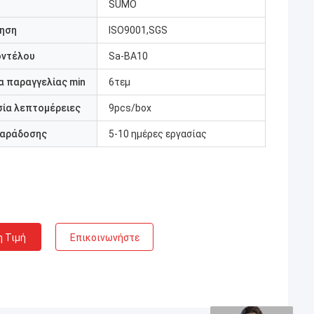
SUMO
ηση
ISO9001,SGS
οντέλου
Sa-BA10
 παραγγελίας min
6τεμ
ία λεπτομέρειες
9pcs/box
παράδοσης
5-10 ημέρες εργασίας
η Τιμή
Επικοινωνήστε