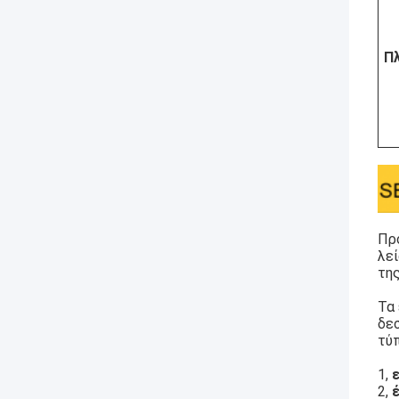
Π
Προ
λεί
τη
Τα 
δεσ
τύ
1,
2,