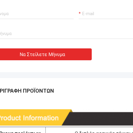
Να Στείλετε Μήνυμα
ΡΙΓΡΑΦΉ ΠΡΟΪΌΝΤΩΝ