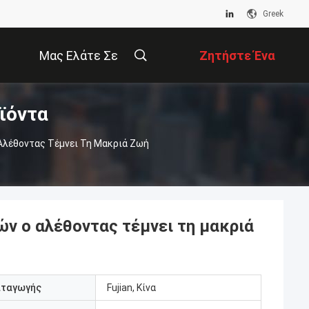
Greek
Μας Ελάτε Σε
Ζητήστε Ένα
ϊόντα
Επαφή Με
Απόσπασμα
Αλέθοντας Τέμνει Τη Μακριά Ζωή
ν ο αλέθοντας τέμνει τη μακριά
αταγωγής
Fujian, Κίνα