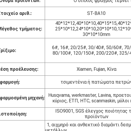
Όνομα προϊόντων:
Ο διπλός φραγμός τέμνει 
τοιχείο αριθ.:
ST-BA10
40*12*12,40*10*10,40*15*15,40*12
Μέγεθος τμήματος:
25*10*12,24*10*10,20*10*10,12*10
30*10*10mm
6#, 16#, 20/25#, 30/40#, 50/60#, 70
ρίξιμο:
80/100#, 120/150#, 200/220#, 325/
έση προέλευσης:
Xiamen, Fujian, Κίνα
φαρμογή:
τσιμεντένια ή πατώματα πετρώ
Husqvarna, werkmaster, Lavina, προετο
φαρμοσμένη μηχανή:
κύριος, ΕΤΠ, HTC, scanmaskin, μύλοι 
ISO9001, SGS έλεγχος ποιότητας 
ιστοποίηση:
προϊόντων
1, αιχμηρό και ανθεκτικό διαμάντι δεσ
μετάλλων