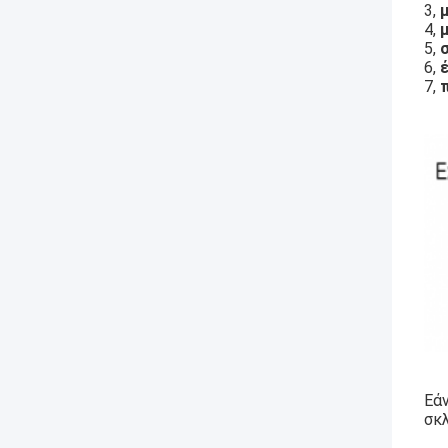
3,
4,
5,
6,
7,
Εάν
σκ