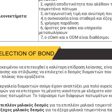
2, υψηλή αποδοτικότητα που αλέθουν 
τσιμεντένιο πάτωμα
3, ανταγωνιστική τιμή και ανώτερη πο
λεονεκτήματα:
4, η συσκευασία είναι σταθερά και έξο
5, γρήγορη παράδοση
6, άριστες pre-sales και υπηρεσία
μεταπωλήσεων
7, ο cOem και ο ODM είναι διαθέσιμοι.
κειμένου να επιτευχθεί η καλύτερη επίδραση λείανσης, είνα
ανσης και στίλβωσης να επιλεχτεί ο δεσμός διαμαντιών που
ς πλάκας που εργάζεστε.
εργαλεία διαμαντιών σούμο έχουν αναπτύξει μια πολύ ευρεί
μών για να επιτύχουν τη μέγιστη ικανότητα με ελάχιστο κόσ
πους πατωμάτων. Το ταίριασμα των διάφορων πατωμάτων και
επιπλέον μαλακός δεσμός
για τα επιπλέον μαλακά τσιμεντ
έξοχος μαλακός δεσμός
για τα έξοχα μαλακά τσιμεντένια 