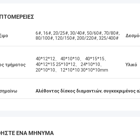
ΠΤΟΜΈΡΕΙΕΣ
6#, 16#, 20/25#, 30/40#, 50/60#, 70/80#,
ξιμο
Δεσμό
80/100#, 120/150#, 200/220#, 325/400#
40*12*12、 40*10*10、 40*15*15、
40*12*15 25*10*12、 24*10*10、
ος τμήματος
Υλικό
20*10*10、 12*10*10 30*10*10mm
σημαίνω
Αλέθοντας δίσκος διαμαντιών
,
συγκεκριμένος 
ΉΣΤΕ ΈΝΑ ΜΉΝΥΜΑ