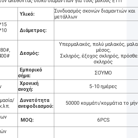
τον αλέθοντας δίσκο διαμαντιών για τους μύλους ΕΤΠ
Συνδυασμός σκονών διαμαντιών και
Υλικό:
μετάλλων
*15
*10
Διάμετρος:
Υπερμαλακός, πολύ μαλακός, μαλα
/80#,
μέσος,
Δεσμός:
400#
Σκληρός, έξοχος σκληρός, πρόσθ
σκληρός
Εμπορικό
ΣΟΎΜΟ
σήμα:
Χρονική
ν
5-10 ημέρες
ανοχή:
ιμασία/
Δυνατότητα
50000 κομμάτι/κομμάτια το μήν
κ.λπ.
ανεφοδιασμού:
των
MOQ:
6PCS
μών