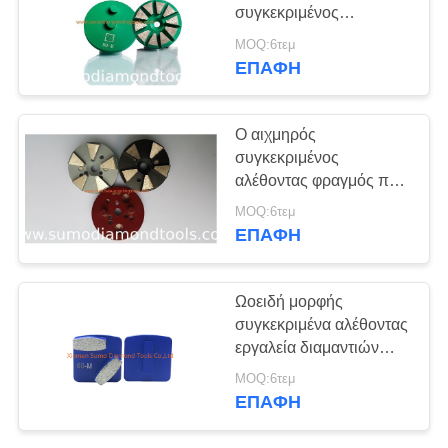
συγκεκριμένος
ΠΟΛΙΤΙΚΉ
αλέθοντας φραγμός
MOQ:6τεμ
αλέθοντας δίσκων
ΕΠΑΦΉ
ΑΠΟΡΡΉΤΟΥ
διαμαντιών
Ο αιχμηρός
συγκεκριμένος
αλέθοντας φραγμός που
προσαρμόζεται
MOQ:6τεμ
χρωματίζει τη μακριά
ΕΠΑΦΉ
ζωή σχεδίασης
Ωοειδή μορφής
συγκεκριμένα αλέθοντας
εργαλεία διαμαντιών
αλέθοντας δίσκων
MOQ:6τεμ
ανθεκτικά
ΕΠΑΦΉ