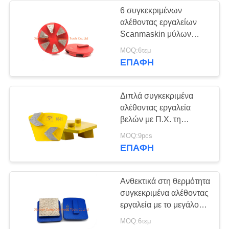
6 συγκεκριμένων
αλέθοντας εργαλείων
Scanmaskin μύλων
τμήματα δίσκων
MOQ:6τεμ
διαμαντιών αλέθοντας
ΕΠΑΦΉ
Διπλά συγκεκριμένα
αλέθοντας εργαλεία
βελών με Π.Χ. τη
προετοιμασία δύο
MOQ:9pcs
τμήματα διαμαντιών
ΕΠΑΦΉ
κλειδώματος καρφιτσών
Ανθεκτικά στη θερμότητα
συγκεκριμένα αλέθοντας
εργαλεία με το μεγάλο
τετραγωνικό τμήμα
MOQ:6τεμ
40*40*10