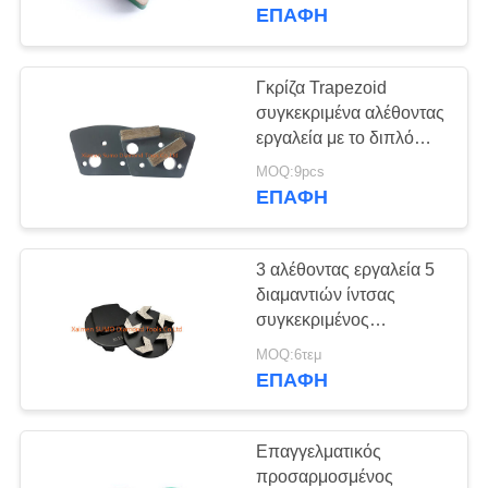
ΠΟΙΟΤΙΚΌΣ
ΕΠΑΦΉ
ΈΛΕΓΧΟΣ
Γκρίζα Trapezoid
ΜΑΣ
συγκεκριμένα αλέθοντας
εργαλεία με το διπλό
ΕΛΆΤΕ
τμήμα φραγμών
MOQ:9pcs
ΣΕ
ΕΠΑΦΉ
ΕΠΑΦΉ
ΜΕ
3 αλέθοντας εργαλεία 5
διαμαντιών ίντσας
ΖΗΤΉΣΤΕ
συγκεκριμένος
αλέθοντας φραγμός
ΈΝΑ
MOQ:6τεμ
τμήματος βελών
ΕΠΑΦΉ
ΑΠΌΣΠΑΣΜΑ
Επαγγελματικός
SITEMAP
προσαρμοσμένος