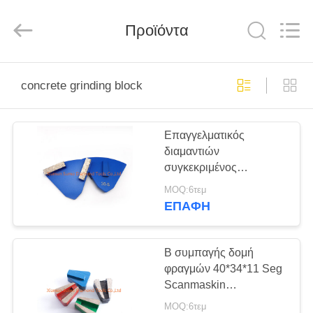
Tools
Co.,
Ltd.
All
Προϊόντα
Rights
Reserved.
Developed
by
ΣΠΊΤΙ
ECER
concrete grinding block
ΠΡΟΪΌΝΤΑ
Επαγγελματικός
διαμαντιών
ΣΧΕΤΙΚΆ
συγκεκριμένος
ΜΕ
αλέθοντας φραγμός
MOQ:6τεμ
φραγμών αλέθοντας
ΕΜΆΣ
ΕΠΑΦΉ
δίσκων διπλός
ΓΎΡΟΣ
Β συμπαγής δομή
φραγμών 40*34*11 Seg
ΕΡΓΟΣΤΑΣΊΩΝ
Scanmaskin
συγκεκριμένη αλέθοντας
MOQ:6τεμ