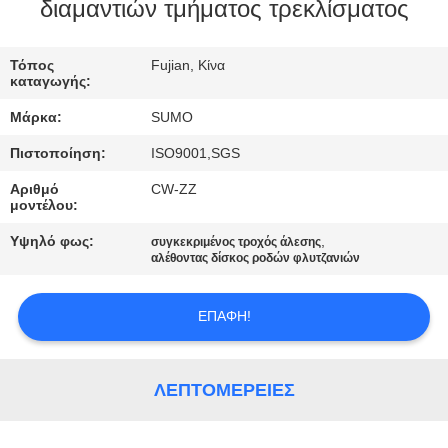
ΠΟΙΟΤΙΚΌΣ
διαμαντιών τμήματος τρεκλίσματος
ΈΛΕΓΧΟΣ
Τόπος
Fujian, Κίνα
καταγωγής:
ΜΑΣ
Μάρκα:
SUMO
ΕΛΆΤΕ
Πιστοποίηση:
ISO9001,SGS
ΣΕ
Αριθμό
CW-ZZ
ΕΠΑΦΉ
μοντέλου:
ΜΕ
Υψηλό φως:
,
συγκεκριμένος τροχός άλεσης
αλέθοντας δίσκος ροδών φλυτζανιών
ΖΗΤΉΣΤΕ
ΕΠΑΦΉ!
ΈΝΑ
ΑΠΌΣΠΑΣΜΑ
ΛΕΠΤΟΜΈΡΕΙΕΣ
SITEMAP