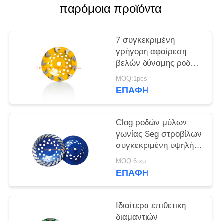
παρόμοια προϊόντα
ΠΟΛΙΤΙΚΉ
ΑΠΟΡΡΉΤΟΥ
7 συγκεκριμένη
γρήγορη αφαίρεση
βελών δύναμης ροδών
φλυτζανιών
MOQ:1pcs
διαμαντιών ίντσας
ΕΠΑΦΉ
Clog ροδών μύλων
γωνίας Seg στροβίλων
συγκεκριμένη υψηλή
αποδοτική απόδειξη
MOQ:6τεμ
ΕΠΑΦΉ
Ιδιαίτερα επιθετική
διαμαντιών