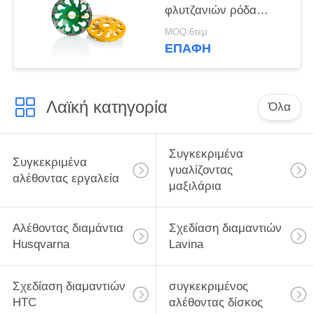
φλυτζανιών ρόδα
φλυτζανιών ροδών Τ
MOQ:6τεμ
Seg συγκεκριμένη
ΕΠΑΦΉ
αλέθοντας
Λαϊκή κατηγορία
Όλα
Συγκεκριμένα
Συγκεκριμένα
γυαλίζοντας
αλέθοντας εργαλεία
μαξιλάρια
Αλέθοντας διαμάντια
Σχεδίαση διαμαντιών
Husqvarna
Lavina
Σχεδίαση διαμαντιών
συγκεκριμένος
HTC
αλέθοντας δίσκος