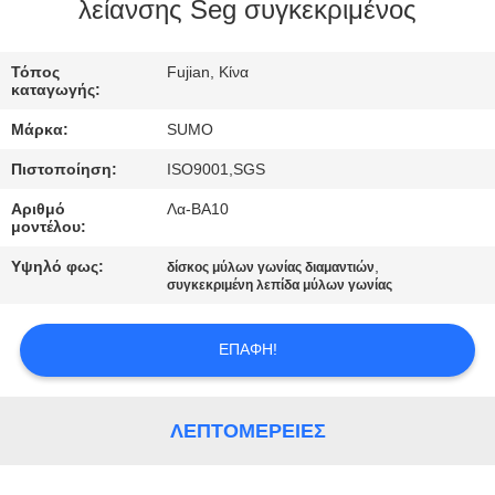
ΠΟΙΟΤΙΚΌΣ
λείανσης Seg συγκεκριμένος
ΈΛΕΓΧΟΣ
Τόπος
Fujian, Κίνα
καταγωγής:
ΜΑΣ
Μάρκα:
SUMO
ΕΛΆΤΕ
Πιστοποίηση:
ISO9001,SGS
ΣΕ
Αριθμό
Λα-BA10
ΕΠΑΦΉ
μοντέλου:
ΜΕ
Υψηλό φως:
,
δίσκος μύλων γωνίας διαμαντιών
συγκεκριμένη λεπίδα μύλων γωνίας
ΖΗΤΉΣΤΕ
ΕΠΑΦΉ!
ΈΝΑ
ΑΠΌΣΠΑΣΜΑ
ΛΕΠΤΟΜΈΡΕΙΕΣ
SITEMAP