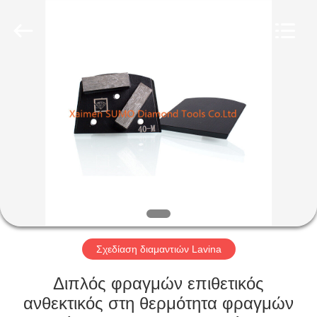
Tools
Co.,
Ltd.
All
Rights
Reserved.
Developed
by
ΣΠΊΤΙ
ECER
ΠΡΟΪΌΝΤΑ
ΣΧΕΤΙΚΆ
ΜΕ
ΕΜΆΣ
ΓΎΡΟΣ
Σχεδίαση διαμαντιών Lavina
ΕΡΓΟΣΤΑΣΊΩΝ
Διπλός φραγμών επιθετικός
ανθεκτικός στη θερμότητα φραγμών