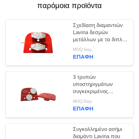
παρόμοια προϊόντα
ΠΟΛΙΤΙΚΉ
ΑΠΟΡΡΉΤΟΥ
Σχεδίαση διαμαντιών
Lavina δεσμών
μετάλλων με τα διπλά
Hexagon τμήματα
MOQ:6τεμ
ΕΠΑΦΉ
3 τρυπών
υποστηριγμάτων
συγκεκριμένος
αλέθοντας αλέθοντας
MOQ:6τεμ
δίσκος διαμαντιών
ΕΠΑΦΉ
τμημάτων κουμπιών
εργαλείων διπλός
Συγκολλημένο ασήμι
διαμάντι Lavina που